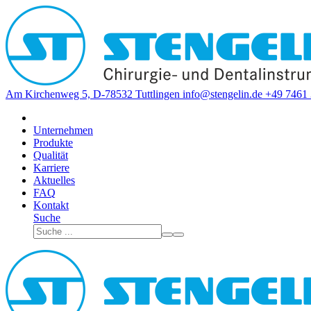
Am Kirchenweg 5, D-78532 Tuttlingen
info@stengelin.de
+49 7461 
Unternehmen
Produkte
Qualität
Karriere
Aktuelles
FAQ
Kontakt
Suche