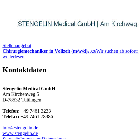
Stellenangebot
Chirurgiemechaniker in Vollzeit (m/w/d)
Wir suchen ab sofort:
2026
weiterlesen
Kontaktdaten
Stengelin Medical GmbH
Am Kirchenweg 5
D-78532 Tuttlingen
Telefon:
+49 7461 3233
Telefax:
+49 7461 78986
info@stengelin.de
www.stengelin.de
Startseite
Impressum
Datenschutz