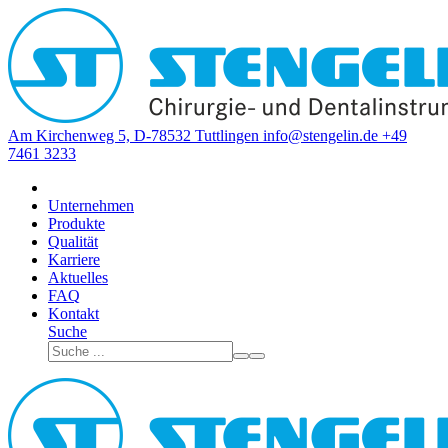
Am Kirchenweg 5, D-78532 Tuttlingen
info@stengelin.de
+49
7461 3233
Unternehmen
Produkte
Qualität
Karriere
Aktuelles
FAQ
Kontakt
Suche