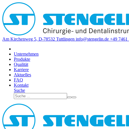
Am Kirchenweg 5, D-78532 Tuttlingen
info@stengelin.de
+49 7461 
Unternehmen
Produkte
Qualität
Karriere
Aktuelles
FAQ
Kontakt
Suche