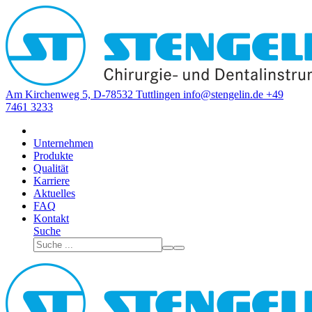
Am Kirchenweg 5, D-78532 Tuttlingen
info@stengelin.de
+49
7461 3233
Unternehmen
Produkte
Qualität
Karriere
Aktuelles
FAQ
Kontakt
Suche